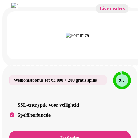
4
Live dealers
9.7
Welkomstbonus tot €3.000 + 200 gratis spins
SSL-encryptie voor veiligheid
Spelfilterfunctie