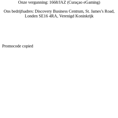
Onze vergunning: 1668/JAZ (Curaçao eGaming)
Ons bedrijfsadres: Discovery Business Centrum, St. James’s Road,
Londen SE16 4RA, Verenigd Koninkrijk
Promocode copied