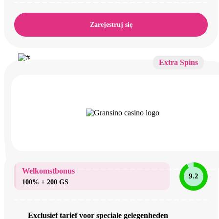
Zarejestruj się
6
Extra Spins
Welkomstbonus
9.2
100% + 200 GS
Exclusief tarief voor speciale gelegenheden